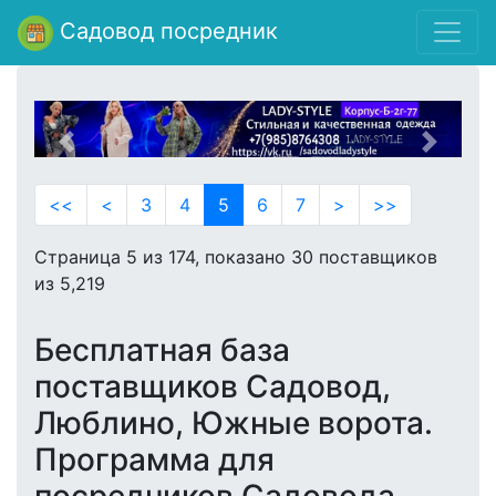
Садовод посредник
Previous
Next
<<
<
3
4
5
6
7
>
>>
Страница 5 из 174, показано 30 поставщиков
из 5,219
Бесплатная база
поставщиков Садовод,
Люблино, Южные ворота.
Программа для