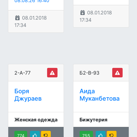
08.08.26 16:40
08.01.2018
08.01.2018
17:34
17:34
2-А-77
Б2-В-93
Боря
Аида
Джураев
Муканбетова
Женская одежда
Бижутерия
774
755