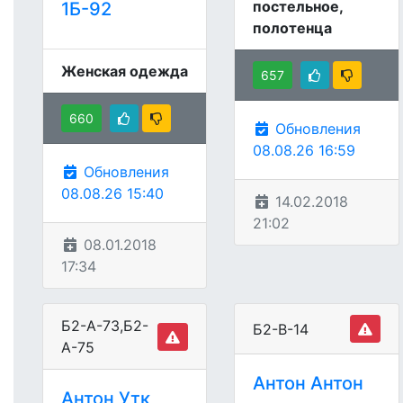
постельное,
1Б-92
полотенца
Женская одежда
657
660
Обновления
08.08.26 16:59
Обновления
08.08.26 15:40
14.02.2018
21:02
08.01.2018
17:34
Б2-А-73,Б2-
Б2-В-14
А-75
Антон Антон
Антон Утк