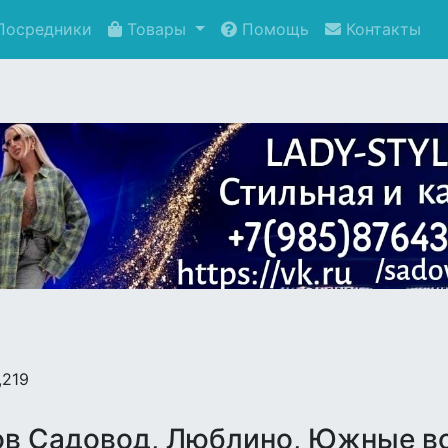
осредники
Товары
Помощь
Контакты
,219
ов Садовод, Люблино, Южные в