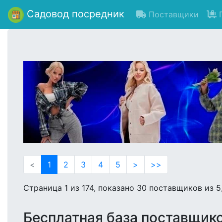
Садовод посредник
Поставщики
П
Previous
<
1
2
3
4
5
>
>>
Страница 1 из 174, показано 30 поставщиков из 5
Бесплатная база поставщик