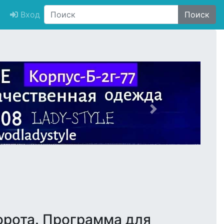
Вход
Поиск
Next
орота. Программа для